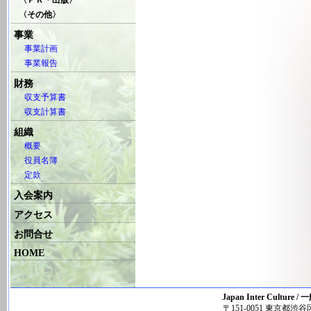
〈ＰＲ・出版〉
〈その他〉
事業
事業計画
事業報告
財務
収支予算書
収支計算書
組織
概要
役員名簿
定款
入会案内
アクセス
お問合せ
HOME
Japan Inter Cul
〒151-0051 東京都渋谷区千