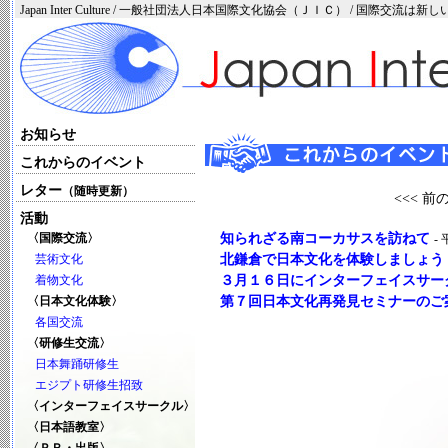
Japan Inter Culture / 一般社団法人日本国際文化協会（ＪＩＣ） / 国際交流
お知らせ
これからのイベント
レター
（随時更新）
<<< 
活動
知られざる南コーカサスを訪ねて
〈国際交流〉
-
北鎌倉で日本文化を体験しましょう
芸術文化
３月１６日にインターフェイスサー
着物文化
第７回日本文化再発見セミナーのご
〈日本文化体験〉
各国交流
〈研修生交流〉
日本舞踊研修生
エジプト研修生招致
〈インターフェイスサークル〉
〈日本語教室〉