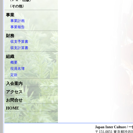
〈ＰＲ・出版〉
〈その他〉
事業
事業計画
事業報告
財務
収支予算書
収支計算書
組織
概要
役員名簿
定款
入会案内
アクセス
お問合せ
HOME
Japan Inter Cul
〒151-0051 東京都渋谷区千