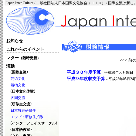
Japan Inter Culture / 一般社団法人日本国際文化協会（ＪＩＣ） / 国際交流
お知らせ
これからのイベント
レター
（随時更新）
<<< 
活動
平成３０年度予算
〈国際交流〉
- 平成30年06月08日
平成23年度収支予算
芸術文化
- 平成23年05月24
着物文化
〈日本文化体験〉
各国交流
〈研修生交流〉
日本舞踊研修生
エジプト研修生招致
〈インターフェイスサークル〉
〈日本語教室〉